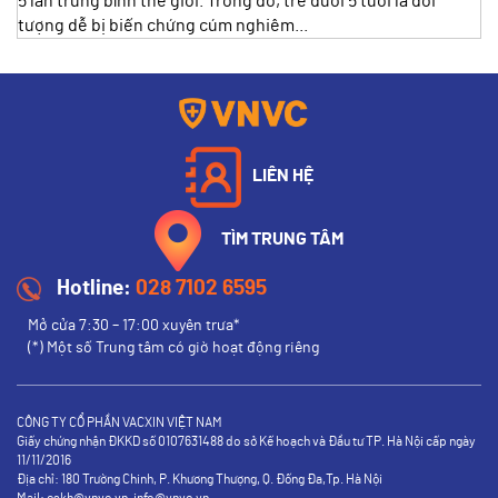
5 lần trung bình thế giới. Trong đó, trẻ dưới 5 tuổi là đối
tượng dễ bị biến chứng cúm nghiêm...
LIÊN HỆ
TÌM TRUNG TÂM
Hotline:
028 7102 6595
Mở cửa 7:30 – 17:00 xuyên trưa*
(*) Một số Trung tâm có giờ hoạt động riêng
CÔNG TY CỔ PHẦN VACXIN VIỆT NAM
Giấy chứng nhận ĐKKD số 0107631488 do sở Kế hoạch và Đầu tư TP. Hà Nội cấp ngày
11/11/2016
Địa chỉ: 180 Trường Chinh, P. Khương Thượng, Q. Đống Đa,Tp. Hà Nội