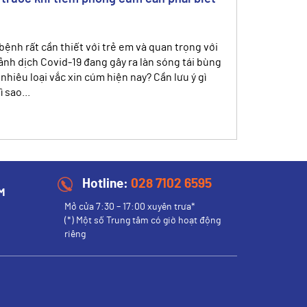
 bệnh rất cần thiết với trẻ em và quan trọng với
cảnh dịch Covid-19 đang gây ra làn sóng tái bùng
nhiêu loại vắc xin cúm hiện nay? Cần lưu ý gì
 sao...
Hotline:
028 7102 6595
M
Mở cửa 7:30 – 17:00 xuyên trưa*
(*) Một số Trung tâm có giờ hoạt động
riêng