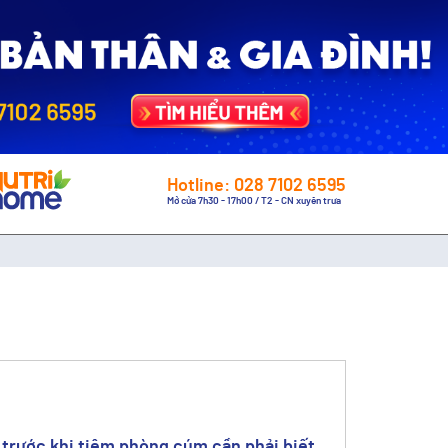
Hotline: 028 7102 6595
Mở cửa 7h30 - 17h00 / T2 - CN xuyên trưa
ý trước khi tiêm phòng cúm cần phải biết