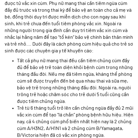
được tử vắc xin cúm. Phụ nữ mang thai cần tiêm ngừa cúm
đầy đủ trước và trong thai kỳ để bảo vệ an toàn cho cả mẹ và
bé, đồng thời duy trì được miễn dịch cho con ngay sau khi
sinh, khi trẻ chưa đến tuổi tiêm phòng vắc xin. Ngoài ra
những người trong gia đình cần duy trì tiêm vắc xin cúm và
nhắc lại hằng năm để tạo “tổ kén” bảo vệ chính bản thân mình
và trẻ nhỏ.… Dưới đây là cách phòng cúm hiệu quả cho trẻ sơ
sinh được các chuyên gia y tế khuyến cáo:
Tất cả phụ nữ mang thai đều cần tiêm chủng cúm đầy
đủ để bảo vệ trẻ toàn diện khỏi bệnh cúm trong những
tháng đầu đời. Nếu mẹ đã tiêm ngừa, kháng thể phòng
cúm sẽ được truyền đến bé qua nhau thai và sữa mẹ,
bảo vệ trẻ trong những tháng đầu đời. Ngoài ra, người
trông trẻ hoặc chăm sóc cho trẻ dưới 5 tuổi cũng cần
được tiêm chủng ngừa.
Trẻ từ 6 tháng tuổi trở lên cần chủng ngừa đầy đủ 2 mũi
vắc xin cúm để tạo “lá chắn” phòng bệnh hữu hiệu. Hiện
nay, cả 4 chủng cúm phổ biến nhất hiện nay là 2 chủng
cúm A/H3N2, A/H1N1 và 2 chủng cúm B/Yamagata,
B/Victoria hiện đã có vắc xin phòng ngừa.