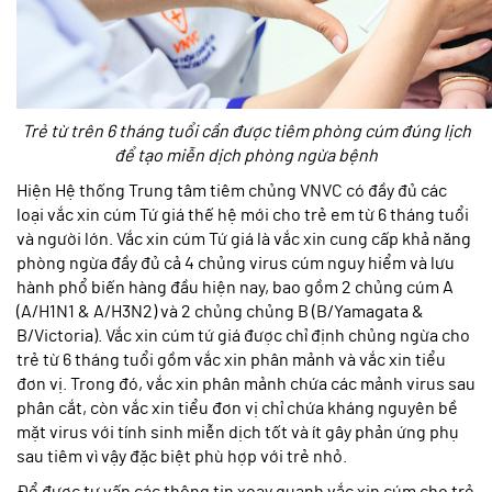
Trẻ từ trên 6 tháng tuổi cần được tiêm phòng cúm đúng lịch
để tạo miễn dịch phòng ngừa bệnh
Hiện Hệ thống Trung tâm tiêm chủng VNVC có đầy đủ các
loại vắc xin cúm Tứ giá thế hệ mới cho trẻ em từ 6 tháng tuổi
và người lớn. Vắc xin cúm Tứ giá là vắc xin cung cấp khả năng
phòng ngừa đầy đủ cả 4 chủng virus cúm nguy hiểm và lưu
hành phổ biến hàng đầu hiện nay, bao gồm 2 chủng cúm A
(A/H1N1 & A/H3N2) và 2 chủng chủng B (B/Yamagata &
B/Victoria). Vắc xin cúm tứ giá được chỉ định chủng ngừa cho
trẻ từ 6 tháng tuổi gồm vắc xin phân mảnh và vắc xin tiểu
đơn vị. Trong đó, vắc xin phân mảnh chứa các mảnh virus sau
phân cắt, còn vắc xin tiểu đơn vị chỉ chứa kháng nguyên bề
mặt virus với tính sinh miễn dịch tốt và ít gây phản ứng phụ
sau tiêm vì vậy đặc biệt phù hợp với trẻ nhỏ.
Để được tư vấn các thông tin xoay quanh vắc xin cúm cho trẻ