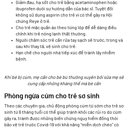
Giảm đau, hạ sốt cho trẻ bằng acetaminophen hoặc
ibuprofen dưới sự hướng dẫn của bác sĩ. Tuyệt đối
không sử dụng aspirin cho trẻ vì có thể gây ra Hội
chứng Reye ở trẻ.
Cho trẻ mặc quần áo theo từng lớp để dễ dàng điều
chỉnh khi trẻ nóng lạnh thất thường.
Người chăm sóc trẻ cần rửa tay sạch sẽ trước, trong và
sau khi thay tã, vệ sinh cho trẻ.
Hạn chế cho người nhà tiếp xúc để tránh lây nhiễm
bệnh.
Khi bé bị cúm, mẹ cần cho bé bú thường xuyên bởi sữa mẹ sẽ
cung cấp những kháng thể mà bé cần
Phòng ngừa cúm cho trẻ sơ sinh
Theo các chuyên gia, chủ động phòng cúm từ sớm cho trẻ sơ
sinh từ 6 tháng tuổi có thể giúp tránh khỏi các rủi ro do cúm
gây ra, tránh được những biến chứng nguy hiểm đồng thời
bảo vệ trẻ trước Covid-19 với khả năng “miễn dịch chéo” có