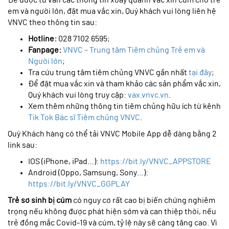
em và người lớn, đặt mua vắc xin, Quý khách vui lòng liên hệ
VNVC theo thông tin sau:
Hotline:
028 7102 6595;
Fanpage:
VNVC – Trung tâm Tiêm chủng Trẻ em và
Người lớn
;
Tra cứu trung tâm tiêm chủng VNVC gần nhất
tại đây
;
Để đặt mua vắc xin và tham khảo các sản phẩm vắc xin,
Quý khách vui lòng truy cập:
vax.vnvc.vn
.
Xem thêm những thông tin tiêm chủng hữu ích từ kênh
Tik Tok Bác sĩ Tiêm chủng VNVC
.
Quý Khách hàng có thể tải VNVC Mobile App dễ dàng bằng 2
link sau:
IOS (iPhone, iPad…):
https://bit.ly/VNVC_APPSTORE
Android (Oppo, Samsung, Sony…):
https://bit.ly/VNVC_GGPLAY
Trẻ sơ sinh bị cúm
có nguy cơ rất cao bị biến chứng nghiêm
trọng nếu không được phát hiện sớm và can thiệp thời, nếu
trẻ đồng mắc Covid-19 và cúm, tỷ lệ này sẽ càng tăng cao. Vì