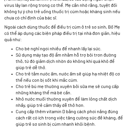
virus lây lan rộng trong cơ thể. Mẹ cần nhớ rằng, tuyệt đối
không tự ý cho trẻ uống thuốc trị cúm hoặc kháng sinh nếu
chưa có chỉ định của bác sĩ.
Ngoài cách dùng thuốc để điều trị cúm ở trẻ sơ sinh, Bố Mẹ
có thể áp dụng các biện pháp điều trị tại nhà đơn giản, hiệu
quả như:
Cho bé nghỉ ngơi nhiều để nhanh lấy lại sức.
Sử dụng máy tạo độ ẩm nhằm hỗ trợ bôi trơn đường
thở, từ đó giảm dịch nhờn do không khí quá khô để
giúp trẻ dễ thở.
Cho trẻ tắm nước ấm, nước ấm sẽ giúp hạ nhiệt độ cơ
thể nếu con bị sốt khi mắc cúm.
Cho trẻ bú mẹ thường xuyên bởi sữa mẹ sẽ cung cấp
những kháng thể mà bé cần.
Nhỏ nước muối thường xuyên để làm lỏng chất dịch
nhầy, giúp trẻ cảm thấy dễ thở hơn.
Cung cấp thêm vitamin D bằng cách phơi nắng đúng
cách rất có ích trong việc tăng cường sức đề kháng, để
giúp trẻ sơ sinh bị cúm nhanh khỏi bệnh.