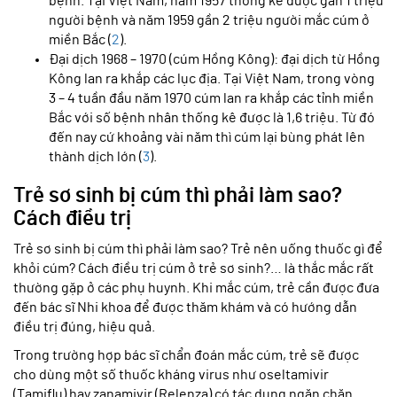
bệnh. Tại Việt Nam, năm 1957 thống kê được gần 1 triệu
người bệnh và năm 1959 gần 2 triệu người mắc cúm ở
miền Bắc (
2
).
Đại dịch 1968 – 1970 (cúm Hồng Kông): đại dịch từ Hồng
Kông lan ra khắp các lục địa. Tại Việt Nam, trong vòng
3 – 4 tuần đầu năm 1970 cúm lan ra khắp các tỉnh miền
Bắc với số bệnh nhân thống kê được là 1,6 triệu. Từ đó
đến nay cứ khoảng vài năm thì cúm lại bùng phát lên
thành dịch lớn (
3
).
Trẻ sơ sinh bị cúm thì phải làm sao?
Cách điều trị
Trẻ sơ sinh bị cúm thì phải làm sao? Trẻ nên uống thuốc gì để
khỏi cúm? Cách điều trị cúm ở trẻ sơ sinh?… là thắc mắc rất
thường gặp ở các phụ huynh. Khi mắc cúm, trẻ cần được đưa
đến bác sĩ Nhi khoa để được thăm khám và có hướng dẫn
điều trị đúng, hiệu quả.
Trong trường hợp bác sĩ chẩn đoán mắc cúm, trẻ sẽ được
cho dùng một số thuốc kháng virus như oseltamivir
(Tamiflu) hay zanamivir (Relenza) có tác dụng ngăn chặn