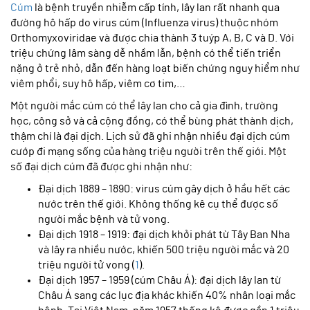
Cúm
là bệnh truyền nhiễm cấp tính, lây lan rất nhanh qua
đường hô hấp do virus cúm (Influenza virus) thuộc nhóm
Orthomyxoviridae và được chia thành 3 tuýp A, B, C và D. Với
triệu chứng lâm sàng dễ nhầm lẫn, bệnh có thể tiến triển
nặng ở trẻ nhỏ, dẫn đến hàng loạt biến chứng nguy hiểm như
viêm phổi, suy hô hấp, viêm cơ tim,…
Một người mắc cúm có thể lây lan cho cả gia đình, trường
học, công sở và cả cộng đồng, có thể bùng phát thành dịch,
thậm chí là đại dịch. Lịch sử đã ghi nhận nhiều đại dịch cúm
cướp đi mạng sống của hàng triệu người trên thế giới. Một
số đại dịch cúm đã được ghi nhận như:
Đại dịch 1889 – 1890: virus cúm gây dịch ở hầu hết các
nước trên thế giới. Không thống kê cụ thể được số
người mắc bệnh và tử vong.
Đại dịch 1918 – 1919: đại dịch khởi phát từ Tây Ban Nha
và lây ra nhiều nước, khiến 500 triệu người mắc và 20
triệu người tử vong (
1
).
Đại dịch 1957 – 1959 (cúm Châu Á): đại dịch lây lan từ
Châu Á sang các lục địa khác khiến 40% nhân loại mắc