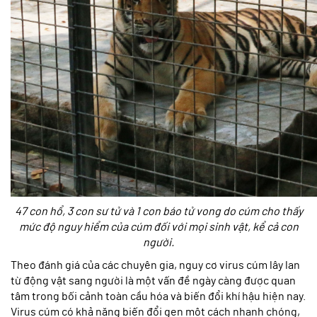
47 con hổ, 3 con sư tử và 1 con báo tử vong do cúm cho thấy
mức độ nguy hiểm của cúm đối với mọi sinh vật, kể cả con
người.
Theo đánh giá của các chuyên gia, nguy cơ virus cúm lây lan
từ động vật sang người là một vấn đề ngày càng được quan
tâm trong bối cảnh toàn cầu hóa và biến đổi khí hậu hiện nay.
Virus cúm có khả năng biến đổi gen một cách nhanh chóng,