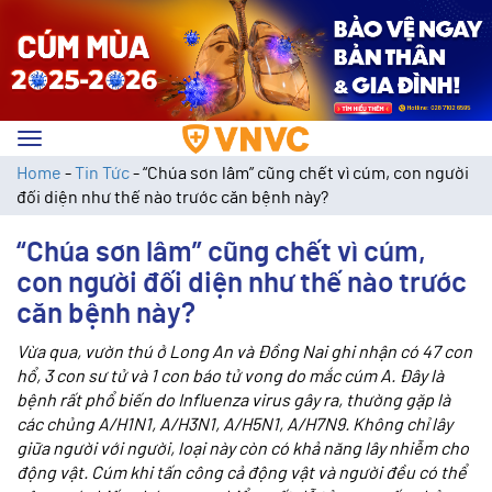
Toggle
navigation
Home
-
Tin Tức
-
“Chúa sơn lâm” cũng chết vì cúm, con người
đối diện như thế nào trước căn bệnh này?
“Chúa sơn lâm” cũng chết vì cúm,
con người đối diện như thế nào trước
căn bệnh này?
Vừa qua, vườn thú ở Long An và Đồng Nai ghi nhận có 47 con
hổ, 3 con sư tử và 1 con báo tử vong do mắc cúm A. Đây là
bệnh rất phổ biến do Influenza virus gây ra, thường gặp là
các chủng A/H1N1, A/H3N1, A/H5N1, A/H7N9. Không chỉ lây
giữa người với người, loại này còn có khả năng lây nhiễm cho
động vật. Cúm khi tấn công cả động vật và người đều có thể