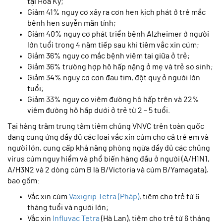
tại Hoa Kỳ;
Giảm 41% nguy cơ xảy ra cơn hen kịch phát ở trẻ mắc
bệnh hen suyễn mãn tính;
Giảm 40% nguy cơ phát triển bệnh Alzheimer ở người
lớn tuổi trong 4 năm tiếp sau khi tiêm vắc xin cúm;
Giảm 36% nguy cơ mắc bệnh viêm tai giữa ở trẻ;
Giảm 36% trường hợp hô hấp nặng ở mẹ và trẻ sơ sinh;
Giảm 34% nguy cơ cơn đau tim, đột quỵ ở người lớn
tuổi;
Giảm 33% nguy cơ viêm đường hô hấp trên và 22%
viêm đường hô hấp dưới ở trẻ từ 2 – 5 tuổi.
Tại hàng trăm trung tâm tiêm chủng VNVC trên toàn quốc
đang cung ứng đầy đủ các loại vắc xin cúm cho cả trẻ em và
người lớn, cung cấp khả năng phòng ngừa đầy đủ các chủng
virus cúm nguy hiểm và phổ biến hàng đầu ở người (A/H1N1,
A/H3N2 và 2 dòng cúm B là B/Victoria và cúm B/Yamagata),
bao gồm:
Vắc xin cúm
Vaxigrip Tetra (Pháp)
, tiêm cho trẻ từ 6
tháng tuổi và người lớn;
Vắc xin
Influvac Tetra
(Hà Lan), tiêm cho trẻ từ 6 tháng