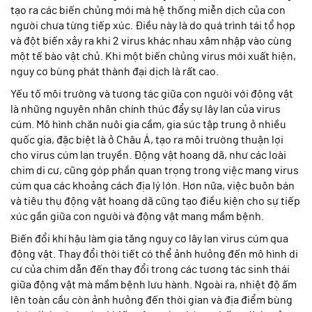
tạo ra các biến chủng mới mà hệ thống miễn dịch của con
người chưa từng tiếp xúc. Điều này là do quá trình tái tổ hợp
và đột biến xảy ra khi 2 virus khác nhau xâm nhập vào cùng
một tế bào vật chủ. Khi một biến chủng virus mới xuất hiện,
nguy cơ bùng phát thành đại dịch là rất cao.
Yếu tố môi trường và tương tác giữa con người với động vật
là những nguyên nhân chính thúc đẩy sự lây lan của virus
cúm. Mô hình chăn nuôi gia cầm, gia súc tập trung ở nhiều
quốc gia, đặc biệt là ở Châu Á, tạo ra môi trường thuận lợi
cho virus cúm lan truyền. Động vật hoang dã, như các loài
chim di cư, cũng góp phần quan trọng trong việc mang virus
cúm qua các khoảng cách địa lý lớn. Hơn nữa, việc buôn bán
và tiêu thụ động vật hoang dã cũng tạo điều kiện cho sự tiếp
xúc gần giữa con người và động vật mang mầm bệnh.
Biến đổi khí hậu làm gia tăng nguy cơ lây lan virus cúm qua
động vật. Thay đổi thời tiết có thể ảnh hưởng đến mô hình di
cư của chim dẫn đến thay đổi trong các tương tác sinh thái
giữa động vật mà mầm bệnh lưu hành. Ngoài ra, nhiệt độ ấm
lên toàn cầu còn ảnh hưởng đến thời gian và địa điểm bùng