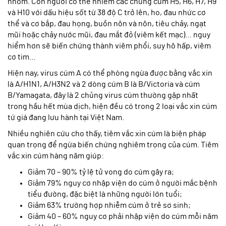
nhóm. Con người có thể nhiễm các chủng cúm H5, H6, H7, H9
và H10 với dấu hiệu sốt từ 38 độ C trở lên, ho, đau nhức cơ
thể và cơ bắp, đau họng, buồn nôn và nôn, tiêu chảy, ngạt
mũi hoặc chảy nước mũi, đau mắt đỏ (viêm kết mạc)… nguy
hiểm hơn sẽ biến chứng thành viêm phổi, suy hô hấp, viêm
cơ tim…
Hiện nay, virus cúm A có thể phòng ngừa được bằng vắc xin
là A/H1N1, A/H3N2 và 2 dòng cúm B là B/Victoria và cúm
B/Yamagata, đây là 2 chủng virus cúm thường gặp nhất
trong hầu hết mùa dịch, hiện đều có trong 2 loại vắc xin cúm
tứ giá đang lưu hành tại Việt Nam.
Nhiều nghiên cứu cho thấy, tiêm vắc xin cúm là biện pháp
quan trọng để ngừa biến chứng nghiêm trọng của cúm. Tiêm
vắc xin cúm hàng năm giúp:
Giảm 70 – 90% tỷ lệ tử vong do cúm gây ra;
Giảm 79% nguy cơ nhập viện do cúm ở người mắc bệnh
tiểu đường, đặc biệt là những người lớn tuổi;
Giảm 63% trường hợp nhiễm cúm ở trẻ sơ sinh;
Giảm 40 – 60% nguy cơ phải nhập viện do cúm mỗi năm