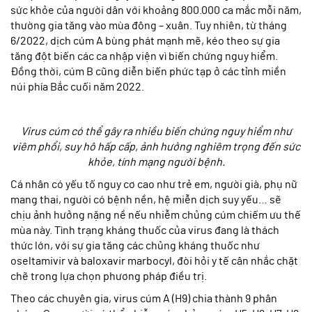
sức khỏe của người dân với khoảng 800.000 ca mắc mỗi năm,
thường gia tăng vào mùa đông – xuân. Tuy nhiên, từ tháng
6/2022, dịch cúm A bùng phát mạnh mẽ, kéo theo sự gia
tăng đột biến các ca nhập viện vì biến chứng nguy hiểm.
Đồng thời, cúm B cũng diễn biến phức tạp ở các tỉnh miền
núi phía Bắc cuối năm 2022.
Virus cúm có thể gây ra nhiều biến chứng nguy hiểm như
viêm phổi, suy hô hấp cấp, ảnh hưởng nghiêm trọng đến sức
khỏe, tính mạng người bệnh.
Cá nhân có yếu tố nguy cơ cao như trẻ em, người già, phụ nữ
mang thai, người có bệnh nền, hệ miễn dịch suy yếu… sẽ
chịu ảnh hưởng nặng nề nếu nhiễm chủng cúm chiếm ưu thế
mùa này. Tình trạng kháng thuốc của virus đang là thách
thức lớn, với sự gia tăng các chủng kháng thuốc như
oseltamivir và baloxavir marbocyl, đòi hỏi y tế cân nhắc chặt
chẽ trong lựa chọn phương pháp điều trị.
Theo các chuyên gia, v
irus cúm A (H9) chia thành 9 phân