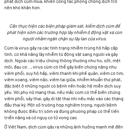
phát dịch cúm mùa, khiến công tác phòng chống dịch trở
nên khó khăn hơn.
Cần thực hiện các biện pháp giám sát, kiểm dịch cúm để
phát hiện sớm các trường hợp lây nhiễm ở động vật và con
người nhằm ngăn chặn sự lây lan của virus.
Cúm là virus gây ra các tình trạng nhiễm trùng hô hấp cấp
tính, có khả năng lây nhiễm từ động vật sang người và gây
dịch. Ngoài các triệu chứng thông thường như ho, sốt, mệt
mỏi, đau cơ…, virus cúm có thể gây biến chứng nặng như
viêm phổi, suy hô hấp, viêm thanh khí phế quản, viêm cơ tim,
viêm xoang, viêm não, viêm tai giữa, nhiễm khuẩn thứ phát,
đặc biệt ở những người có bệnh nền hoặc hệ miễn dịch suy
yếu. Với phụ nữ mang thai, nếu mắc cúm có thể biến chứng
viêm phổi, sảy thai, gây dị tật thai nhi nếu mắc vào các tháng
đầu thai kỳ. Một số trường hợp nghiêm trọng, người bệnh
không được điều trị sớm và đúng phương pháp có thể tiến
triển nặng và có nguy cơ tử vong cao.
Ở Việt Nam, dịch cúm gây ra những ảnh hưởng mạnh mẽ đến