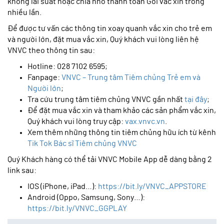
không lãi suất hoặc chia nhỏ thanh toán Gói vắc xin trong
nhiều lần.
Để được tư vấn các thông tin xoay quanh vắc xin cho trẻ em
và người lớn, đặt mua vắc xin, Quý khách vui lòng liên hệ
VNVC theo thông tin sau:
Hotline: 028 7102 6595;
Fanpage:
VNVC – Trung tâm Tiêm chủng Trẻ em và
Người lớn
;
Tra cứu trung tâm tiêm chủng VNVC gần nhất
tại đây
;
Để đặt mua vắc xin và tham khảo các sản phẩm vắc xin,
Quý khách vui lòng truy cập:
vax.vnvc.vn
.
Xem thêm những thông tin tiêm chủng hữu ích từ kênh
Tik Tok Bác sĩ Tiêm chủng VNVC
Quý Khách hàng có thể tải VNVC Mobile App dễ dàng bằng 2
link sau:
IOS (iPhone, iPad…):
https://bit.ly/VNVC_APPSTORE
Android (Oppo, Samsung, Sony…):
https://bit.ly/VNVC_GGPLAY