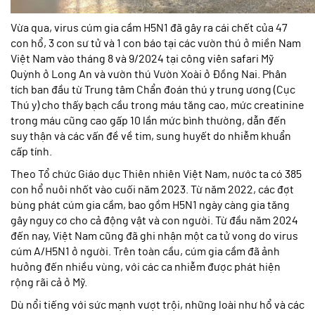
Vừa qua, virus cúm gia cầm H5N1 đã gây ra cái chết của 47
con hổ, 3 con sư tử và 1 con báo tại các vườn thú ở miền Nam
Việt Nam vào tháng 8 và 9/2024 tại công viên safari Mỹ
Quỳnh ở Long An và vườn thú Vườn Xoài ở Đồng Nai. Phân
tích ban đầu từ Trung tâm Chẩn đoán thú y trung ương (Cục
Thú y) cho thấy bạch cầu trong máu tăng cao, mức creatinine
trong máu cũng cao gấp 10 lần mức bình thường, dẫn đến
suy thận và các vấn đề về tim, sung huyết do nhiễm khuẩn
cấp tính.
Theo Tổ chức Giáo dục Thiên nhiên Việt Nam, nước ta có 385
con hổ nuôi nhốt vào cuối năm 2023. Từ năm 2022, các đợt
bùng phát cúm gia cầm, bao gồm H5N1 ngày càng gia tăng
gây nguy cơ cho cả động vật và con người. Từ đầu năm 2024
đến nay, Việt Nam cũng đã ghi nhận một ca tử vong do virus
cúm A/H5N1 ở người. Trên toàn cầu, cúm gia cầm đã ảnh
hưởng đến nhiều vùng, với các ca nhiễm được phát hiện
rộng rãi cả ở Mỹ.
Dù nổi tiếng với sức mạnh vượt trội, những loài như hổ và các