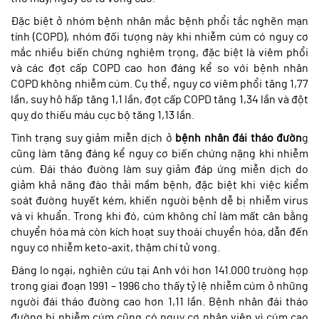
Đặc biệt ở nhóm bệnh nhân mắc bệnh phổi tắc nghẽn mạn
tính (COPD), nhóm đối tượng này khi nhiễm cúm có nguy cơ
mắc nhiều biến chứng nghiêm trọng, đặc biệt là viêm phổi
và các đợt cấp COPD cao hơn đáng kể so với bệnh nhân
COPD không nhiễm cúm. Cụ thể, nguy cơ viêm phổi tăng 1,77
lần, suy hô hấp tăng 1,1 lần, đợt cấp COPD tăng 1,34 lần và đột
quỵ do thiếu máu cục bộ tăng 1,13 lần.
Tình trạng suy giảm miễn dịch ở
bệnh nhân đái tháo đườn
g
cũng làm tăng đáng kể nguy cơ biến chứng nặng khi nhiễm
cúm. Đái tháo đường làm suy giảm đáp ứng miễn dịch
do
giảm khả năng đào thải mầm bệnh
, đặc biệt khi việc kiểm
soát
đường huyết
kém, khiến người bệnh dễ bị nhiễm virus
và vi khuẩn. Trong khi đó, cúm không chỉ làm mất cân bằng
chuyển hóa mà còn kích hoạt suy thoái chuyển hóa, dẫn đến
nguy cơ nhiễm keto-axit, thậm chí tử vong.
Đáng lo ngại, nghiên cứu tại Anh với hơn 141.000 trường hợp
trong giai đoạn 1991 – 1996 cho thấy tỷ lệ nhiễm cúm ở những
người đái tháo đường cao hơn 1,11 lần. Bệnh nhân đái tháo
đường bị nhiễm cúm cũng có nguy cơ nhập viện vì cúm cao