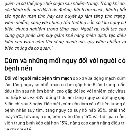
giảm và cơ thể phục hồi chậm sau nhiễm trùng. Trong khi đó,
các bệnh nền như
đái tháo đường
,
bệnh tim mạch, bệnh phổi
tắc nghẽn mạn tính hay cao huyết áp làm tăng tình trạng
viêm nhiễm, cùng với những tổn thương sẵn có làm nguy cơ
biến chứng nghiêm trọng tăng cao. Ngoài ra, tuổi tác cao
cũng góp phần làm suy giảm khả năng miễn dịch, tạo điều
kiện cho virus cúm tấn công mạnh mẽ, gây viêm nhiễm và
biến chứng đa cơ quan.”
Cúm và những mối nguy đối với người có
bệnh nền
Đối với người mắc bệnh tim mạch
do xơ vữa động mạch cúm
làm tăng nguy cơ nhồi máu cơ tim gấp hơn 6 lần trong tuần
đầu tiên sau nhiễm bệnh, cao gấp đôi so với nhiễm các virus
hô hấp khác và RSV; đồng thời làm tăng nguy cơ đột quỵ gấp
8 lần chỉ sau 3 ngày. Đặc biệt, cúm còn làm xấu đi tiên lượng ở
bệnh nhân suy tim: tăng nguy cơ suy hô hấp 95%, phải thở
máy 75%, tử vong trong bệnh viện tăng 15% và thời gian nằm
viện trung bình kéo dài hơn 13%, nâng cao gánh nặng điều trị
và chi phí y tế.