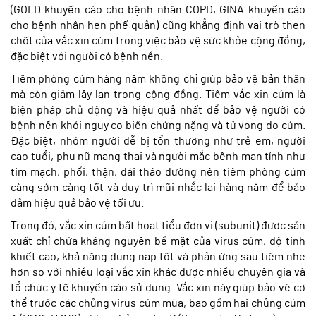
(GOLD khuyến cáo cho bệnh nhân COPD, GINA khuyến cáo
cho bệnh nhân hen phế quản) cũng khẳng định vai trò then
chốt của vắc xin cúm trong việc bảo vệ sức khỏe cộng đồng,
đặc biệt với người có bệnh nền.
Tiêm phòng
cúm
hàng năm không chỉ giúp bảo vệ bản thân
mà còn giảm lây lan trong cộng đồng. Tiêm vắc xin cúm là
biện pháp chủ động và hiệu quả nhất để bảo vệ người có
bệnh nền khỏi nguy cơ biến chứng nặng và tử vong do cúm.
Đặc biệt, nhóm người dễ bị tổn thương như trẻ em, người
cao tuổi, phụ nữ mang thai và người mắc bệnh mạn tính như
tim mạch, phổi, thận, đái tháo đường nên tiêm phòng cúm
càng sớm càng tốt và duy trì mũi nhắc lại hàng năm để bảo
đảm hiệu quả bảo vệ tối ưu.
Trong đó, vắc xin cúm bất hoạt tiểu đơn vị (subunit) được sản
xuất chỉ chứa kháng nguyên bề mặt của virus cúm, độ tinh
khiết cao, khả năng dung nạp tốt và phản ứng sau tiêm nhẹ
hơn so với nhiều loại vắc xin khác được nhiều chuyên gia và
tổ chức y tế khuyến cáo sử dụng. Vắc xin này giúp bảo vệ cơ
thể trước các chủng virus cúm mùa, bao gồm hai chủng cúm