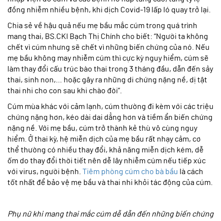
đồng nhiễm nhiều bệnh, khi dịch Covid-19 lấp ló quay trở lại.
Chia sẻ về hậu quả nếu mẹ bầu mắc cúm trong quá trình
mang thai, BS.CKI Bạch Thị Chính cho biết: “Người ta không
chết vì cúm nhưng sẽ chết vì những biến chứng của nó. Nếu
mẹ bầu không may nhiễm cúm thì cực kỳ nguy hiểm, cúm sẽ
làm thay đổi cấu trúc bào thai trong 3 tháng đầu, dẫn đến sảy
thai, sinh non,… hoặc gây ra những di chứng nặng nề, dị tật
thai nhi cho con sau khi chào đời”.
Cúm mùa khác với cảm lạnh, cúm thường đi kèm với các triệu
chứng nặng hơn, kéo dài dai dẳng hơn và tiềm ẩn biến chứng
nặng nề. Với mẹ bầu, cúm trở thành kẻ thù vô cùng nguy
hiểm. Ở thai kỳ, hệ miễn dịch của mẹ bầu rất nhạy cảm, cơ
thể thường có nhiều thay đổi, khả năng miễn dịch kém, dễ
ốm do thay đổi thời tiết nên dễ lây nhiễm cúm nếu tiếp xúc
với virus, người bệnh.
Tiêm phòng cúm cho bà bầu
là cách
tốt nhất để bảo vệ mẹ bầu và thai nhi khỏi tác động của cúm.
Phụ nữ khi mang thai mắc cúm dễ dẫn đến những biến chứng