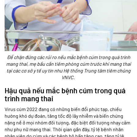
Để chặn đứng các rủi ro nếu mắc bệnh cúm trong quá trình
mang thai, mẹ bầu cần tiêm phòng cúm trước khi mang thai
tại các cơ sở y tế uy tín như Hệ thống Trung tâm tiêm chủng
VNVC.
Hậu quả nếu mắc bệnh cúm trong quá
trình mang thai
Virus cúm 2022 đang có những biến đổi phức tạp, chiều
hướng khó dự đoán, tăng tốc độ lây nhiễm và biến chứng
nặng nề ở mọi nhóm đối tượng, đặc biệt đối tượng nhạy cảm
như phụ nữ mang thai. Thời gian gần đây, tỷ lệ bệnh nhân
nhập viện do cúm và các bệnh hô hấp tăng cao, tăng tỷ lệ