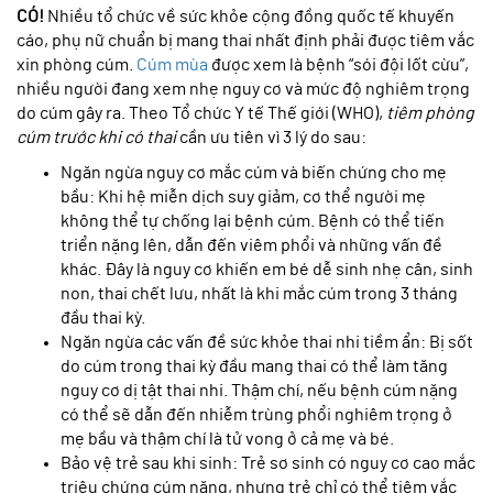
CÓ!
Nhiều tổ chức về sức khỏe cộng đồng quốc tế khuyến
cáo, phụ nữ chuẩn bị mang thai nhất định phải được tiêm vắc
xin phòng cúm.
Cúm mùa
được xem là bệnh “sói đội lốt cừu”,
nhiều người đang xem nhẹ nguy cơ và mức độ nghiêm trọng
do cúm gây ra. Theo Tổ chức Y tế Thế giới (WHO),
tiêm phòng
cúm trước khi có thai
cần ưu tiên vì 3 lý do sau:
Ngăn ngừa nguy cơ mắc cúm và biến chứng cho mẹ
bầu: Khi hệ miễn dịch suy giảm, cơ thể người mẹ
không thể tự chống lại bệnh cúm. Bệnh có thể tiến
triển nặng lên, dẫn đến viêm phổi và những vấn đề
khác. Đây là nguy cơ khiến em bé dễ sinh nhẹ cân, sinh
non, thai chết lưu, nhất là khi mắc cúm trong 3 tháng
đầu thai kỳ.
Ngăn ngừa các vấn đề sức khỏe thai nhi tiềm ẩn: Bị sốt
do cúm trong thai kỳ đầu mang thai có thể làm tăng
nguy cơ dị tật thai nhi. Thậm chí, nếu bệnh cúm nặng
có thể sẽ dẫn đến nhiễm trùng phổi nghiêm trọng ở
mẹ bầu và thậm chí là tử vong ở cả mẹ và bé.
Bảo vệ trẻ sau khi sinh: Trẻ sơ sinh có nguy cơ cao mắc
triệu chứng cúm nặng, nhưng trẻ chỉ có thể tiêm vắc