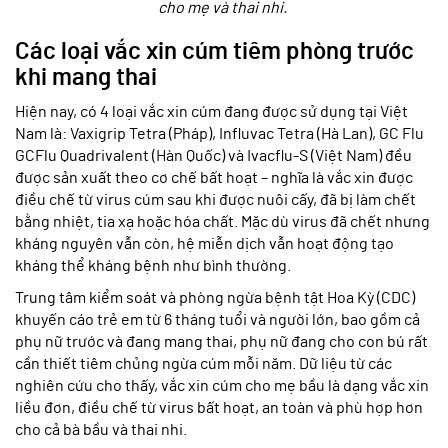
cho mẹ và thai nhi.
Các loại vắc xin cúm tiêm phòng trước
khi mang thai
Hiện nay, có 4 loại vắc xin cúm đang được sử dụng tại Việt
Nam là: Vaxigrip Tetra (Pháp), Influvac Tetra (Hà Lan), GC Flu
GCFlu Quadrivalent (Hàn Quốc) và Ivacflu-S (Việt Nam) đều
được sản xuất theo cơ chế bất hoạt – nghĩa là vắc xin được
điều chế từ virus cúm sau khi được nuôi cấy, đã bị làm chết
bằng nhiệt, tia xạ hoặc hóa chất. Mặc dù virus đã chết nhưng
kháng nguyên vẫn còn, hệ miễn dịch vẫn hoạt động tạo
kháng thể kháng bệnh như bình thường.
Trung tâm kiểm soát và phòng ngừa bệnh tật Hoa Kỳ (CDC)
khuyến cáo trẻ em từ 6 tháng tuổi và người lớn, bao gồm cả
phụ nữ trước và đang mang thai, phụ nữ đang cho con bú rất
cần thiết tiêm chủng ngừa cúm mỗi năm. Dữ liệu từ các
nghiên cứu cho thấy, vắc xin cúm cho mẹ bầu là dạng vắc xin
liều đơn, điều chế từ virus bất hoạt, an toàn và phù hợp hơn
cho cả bà bầu và thai nhi.