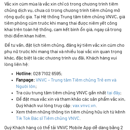
Vắc xin cúm mùa là vắc xin chỉ có trong chương trình tiêm
chủng dịch vụ, chưa có trong chương trình tiêm chủng mở
rộng quốc gia. Tại Hệ thống Trung tâm tiêm chủng VNVC, giá
tiêm phòng cúm trước khi mang thai được niêm yết công
khai trên toàn hệ thống, cam kết bình ổn giá, ngay cả trong
thời điểm khan hiếm.
Để tư vấn, đặt lịch tiêm chủng, đăng ký tiêm vắc xin cúm cho
phụ nữ trước khi mang thai và nhiều loại vắc xin quan trọng
khác, đặc biệt là các chương trình ưu đãi, Khách hàng vui
lòng liên hệ:
Hotline:
028 7102 6595;
Fanpage:
VNVC – Trung tâm Tiêm chủng Trẻ em và
Người lớn
;
Tra cứu trung tâm tiêm chủng VNVC gần nhất
tại đây
;
Để đặt mua vắc xin và tham khảo các sản phẩm vắc xin,
Quý khách vui lòng truy cập:
vax.vnvc.vn
.
Xem thêm những thông tin tiêm chủng hữu ích từ kênh
Tik Tok Bác sĩ Tiêm chủng VNVC
.
Quý Khách hàng có thể tải VNVC Mobile App dễ dàng bằng 2