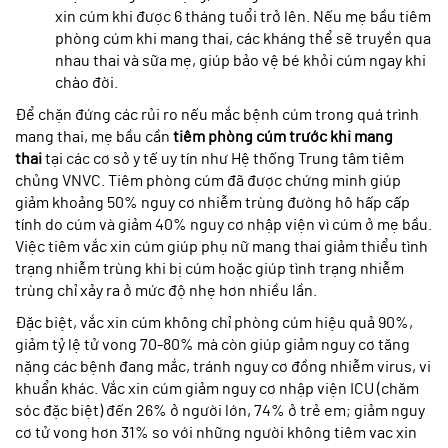
xin cúm khi được 6 tháng tuổi trở lên. Nếu mẹ bầu tiêm
phòng cúm khi mang thai, các kháng thể sẽ truyền qua
nhau thai và sữa mẹ, giúp bảo vệ bé khỏi cúm ngay khi
chào đời.
Để chặn đứng các rủi ro nếu mắc bệnh cúm trong quá trình
mang thai, mẹ bầu cần
tiêm phòng cúm trước khi mang
thai
tại các cơ sở y tế uy tín như Hệ thống Trung tâm tiêm
chủng VNVC. Tiêm phòng cúm đã được chứng minh giúp
giảm khoảng 50% nguy cơ nhiễm trùng đường hô hấp cấp
tính do cúm và giảm 40% nguy cơ nhập viện vì cúm ở mẹ bầu.
Việc tiêm vắc xin cúm giúp phụ nữ mang thai giảm thiểu tình
trạng nhiễm trùng khi bị cúm hoặc giúp tình trạng nhiễm
trùng chỉ xảy ra ở mức độ nhẹ hơn nhiều lần.
Đặc biệt, vắc xin cúm không chỉ phòng cúm hiệu quả 90%,
giảm tỷ lệ tử vong 70-80% mà còn giúp giảm nguy cơ tăng
nặng các bệnh đang mắc, tránh nguy cơ đồng nhiễm virus, vi
khuẩn khác. Vắc xin cúm giảm nguy cơ nhập viện ICU (chăm
sóc đặc biệt) đến 26% ở người lớn, 74% ở trẻ em; giảm nguy
cơ tử vong hơn 31% so với những người không tiêm vac xin