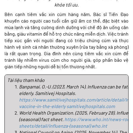
khỏe tối ưu.
Bên cạnh tiêm vắc xin cúm hàng năm, Bác sĩ Tiến Đạo
khuyến cáo người cao tuổi cần giữ ấm cơ thể, đặc biệt vào
mùa lạnh và tăng cường dinh dưỡng với chế độ ăn uống cân
bằng, giàu vitamin để hỗ trợ chức năng miễn dịch. Việc tránh
tiếp xúc gần với người đang có triệu chứng cúm và thực
hành vệ sinh cá nhân thường xuyên (rửa tay bằng xà phòng)
là rất quan trọng. Gia đình nên cùng tiêm vắc xin cúm để
tránh lây nhiễm virus cúm cho người già, góp phần bảo vệ
gián tiếp những người dễ bị tổn thương nhất.
Tài liệu tham khảo
Banpamai, O.-U. (2023, March 14). Influenza can be fatal i
elderly. Samitivej Hospitals. 
https://www.samitivejhospitals.com/article/detail/Inf
vaccine-in-the-elderly
samitivejhospitals.com
World Health Organization. (2025, February 28). Influenz
(seasonal) fact sheet. 
https://www.who.int/news-room
sheets/detail/influenza-(seasonal)
who.int
National Council on Aging. (2025, November 14). The top