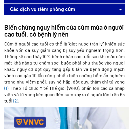
Các dịch vụ tiêm phòng cúm
Biến chứng nguy hiểm của cúm mùa ở người
cao tuổi, có bệnh lý nền
Cúm ở người cao tuổi
có thể
là “giọt nước tràn ly” khiến sức
khỏe vốn đã suy giảm càng bị suy yếu nghiêm trọng hơn.
Thống kê cho thấy 10% bệnh nhân cao tuổi sau khi mắc cúm
mất khả năng tự chăm sóc, buộc phải phụ thuộc vào người
khác; nguy cơ đột quỵ tăng gấp 8 lần và bệnh động mạch
vành cao gấp 10 lần cùng nhiều biến chứng tiềm ẩn nghiêm
trọng như viêm phổi, suy hô hấp, đột quỵ, thậm chí tử vong
(1)
. Theo Tổ chức Y tế Thế giới (WHO), phần lớn các ca nhập
viện và tử vong liên quan đến cúm xảy ra ở người lớn trên 65
tuổi
(2)
.