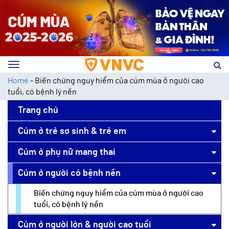
Toggle
navigation
Home
-
Biến chứng nguy hiểm của cúm mùa ở người cao
tuổi, có bệnh lý nền
Trang chủ
Cúm ở trẻ sơ sinh & trẻ em
Cúm ở phụ nữ mang thai
Cúm ở người có bệnh nền
Biến chứng nguy hiểm của cúm mùa ở người cao
tuổi, có bệnh lý nền
Cúm ở người lớn & người cao tuổi