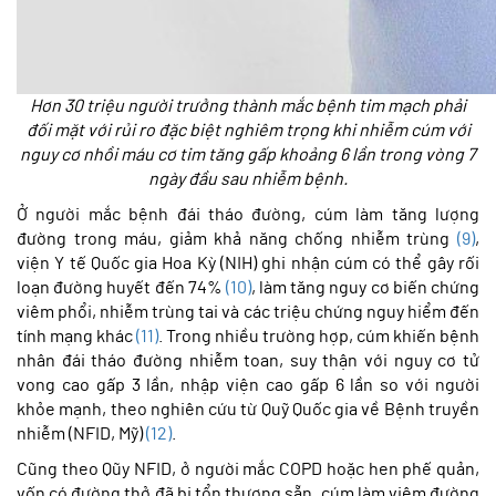
Hơn 30 triệu người trưởng thành mắc bệnh tim mạch phải
đối mặt với rủi ro đặc biệt nghiêm trọng khi nhiễm cúm với
nguy cơ nhồi máu cơ tim tăng gấp khoảng 6 lần trong vòng 7
ngày đầu sau nhiễm bệnh.
Ở người mắc bệnh đái tháo đường, cúm làm tăng lượng
đường trong máu, giảm khả năng chống nhiễm trùng
(9)
,
viện Y tế Quốc gia Hoa Kỳ (NIH) ghi nhận cúm có thể gây rối
loạn đường huyết đến 74%
(10)
, làm tăng nguy cơ biến chứng
viêm phổi, nhiễm trùng tai và các triệu chứng nguy hiểm đến
tính mạng khác
(11)
. Trong nhiều trường hợp, cúm khiến bệnh
nhân đái tháo đường nhiễm toan, suy thận với nguy cơ tử
vong cao gấp 3 lần, nhập viện cao gấp 6 lần so với người
khỏe mạnh, theo nghiên cứu từ Quỹ Quốc gia về Bệnh truyền
nhiễm (NFID, Mỹ)
(12)
.
Cũng theo Qũy NFID, ở người mắc COPD hoặc hen phế quản,
vốn có đường thở đã bị tổn thương sẵn, cúm làm viêm đường