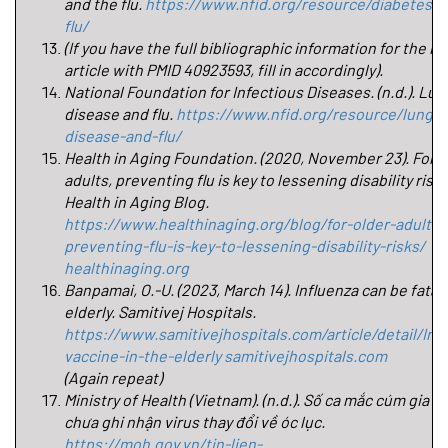
and the flu. 
https://www.nfid.org/resource/diabetes-a
flu/
(If you have the full bibliographic information for the P
article with PMID 40923593, fill in accordingly).
National Foundation for Infectious Diseases. (n.d.). Lung
disease and flu. 
https://www.nfid.org/resource/lung-
disease-and-flu/
Health in Aging Foundation. (2020, November 23). For ol
adults, preventing flu is key to lessening disability risks.
Health in Aging Blog. 
https://www.healthinaging.org/blog/for-older-adults-
preventing-flu-is-key-to-lessening-disability-risks/
healthinaging.org
Banpamai, O.-U. (2023, March 14). Influenza can be fatal i
elderly. Samitivej Hospitals. 
https://www.samitivejhospitals.com/article/detail/Inf
vaccine-in-the-elderly
samitivejhospitals.com
(Again repeat)
Ministry of Health (Vietnam). (n.d.). Số ca mắc cúm gia tă
chưa ghi nhận virus thay đổi về óc lục. 
https://moh.gov.vn/tin-lien-