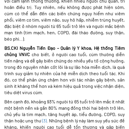
với cảm lạnh thông thường, khiến nhiều người chủ quan, trì
hoãn điều trị. Tuy nhiên, nếu không được phát hiện sớm,
cúm có thể dẫn đến các biến chứng nguy hiểm như viêm
phổi, viêm cơ tim, viêm não, suy hô hấp, nhiễm trùng huyết,
đặc biệt ở nhóm người từ 65 tuổi trở lên và người mắc bệnh
mạn tính (tim mạch, hen, COPD, đái tháo đường, suy thận,
béo phì…).
BS.CKI Nguyễn Tiến Đạo – Quản lý Y khoa, Hệ thống Tiêm
chủng VNVC
cho biết, ở người cao tuổi, cúm thường diễn
tiến nặng và dễ gây biến chứng do nhiều yếu tố cộng hưởng,
trong đó nguyên nhân cốt lõi là sự lão hóa miễn dịch, là quá
trình suy giảm tự nhiên của hệ miễn dịch theo tuổi tác. Khi
đó, cơ thể phản ứng chậm hơn với tác nhân gây bệnh, sản
sinh ít kháng thể hơn và kém hiệu quả trong việc nhận diện,
tiêu diệt virus cúm.
Bên cạnh đó, khoảng 93% người từ 65 tuổi trở lên mắc ít nhất
một bệnh nền và gần 80% mang đồng thời hai bệnh trở lên,
chủ yếu là tim mạch, tăng huyết áp, tiểu đường, COPD, suy
thận hoặc ung thư
(3)
. Những bệnh lý này làm suy yếu sức đề
kháng, khiến người cao tuổi dễ tổn thương và gặp biến