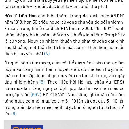
thời. Lý do, cúm làm suy yếu hệ miễn dịch, khiến cơ thể dễ bị
tấn công bởi vi khuẩn, đặc biệt là viêm phổi thứ phát.
Bác sĩ Tiến Đạo
cho biết thêm, trong đại dịch cúm A/H1N1
năm 1918, hơn 50 triệu người tử vong chủ yếu do bội nhiễm vi
khuẩn, trong khi ở đại dịch H1N1 năm 2009, 25 – 50% bệnh
nhân nhập viện bị viêm phổi do vi khuẩn, làm tăng đáng kể tỷ
lệ tử vong. Nguy cơ nhiễm khuẩn thứ phát thường đạt đỉnh
sau khoảng một tuần kể từ khi mắc cúm – thời điểm hệ miễn
dịch bị suy yếu nhất
(4)
.
Ở người bệnh tim mạch, cúm có thể gây viêm toàn thân, giảm
oxy máu, tăng hình thành huyết khối, có thể kích hoạt nhồi
máu cơ tim cấp, loạn nhịp tim, viêm cơ tim chỉ trong vài ngày
đầu nhiễm bệnh
(5)
. Theo Hiệp hội Hô hấp châu Âu (ERS),
cúm mùa làm tăng nguy cơ đột quỵ, đau tim và nhồi máu cơ
tim gấp 6 lần
(6)
(7)
. Bộ Y tế Việt Nam cũng ghi nhận cúm làm
tăng nguy cơ nhồi máu cơ tim 6 – 10 lần và đột quỵ 3 – 10 lần
trong tuần đầu tiên mắc bệnh, đặc biệt ở người từ 65 tuổi trở
lên
(8)
.