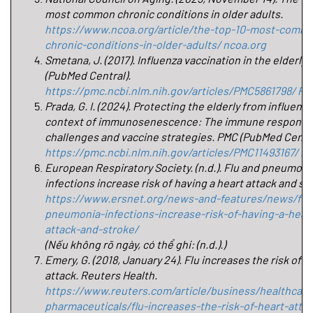
most common chronic conditions in older adults. 
https://www.ncoa.org/article/the-top-10-most-comm
chronic-conditions-in-older-adults/
ncoa.org
Smetana, J. (2017). Influenza vaccination in the elderly. 
(PubMed Central). 
https://pmc.ncbi.nlm.nih.gov/articles/PMC5861798/
PM
Prada, G. I. (2024). Protecting the elderly from influenza 
context of immunosenescence: The immune response 
https://pmc.ncbi.nlm.nih.gov/articles/PMC11493167/
P
European Respiratory Society. (n.d.). Flu and pneumonia
https://www.ersnet.org/news-and-features/news/flu
pneumonia-infections-increase-risk-of-having-a-hear
attack-and-stroke/
(Nếu không rõ ngày, có thể ghi: (n.d.).)
Emery, G. (2018, January 24). Flu increases the risk of he
attack. Reuters Health. 
https://www.reuters.com/article/business/healthcare
pharmaceuticals/flu-increases-the-risk-of-heart-attac