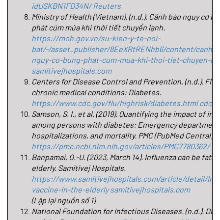
idUSKBN1FD34N/
Reuters
Ministry of Health (Vietnam). (n.d.). Cảnh báo nguy cơ bù
phát cúm mùa khi thời tiết chuyển lạnh. 
https://moh.gov.vn/su-kien-y-te-noi-
bat/-/asset_publisher/8EeXRtRENhb6/content/canh-b
nguy-co-bung-phat-cum-mua-khi-thoi-tiet-chuyen-la
samitivejhospitals.com
Centers for Disease Control and Prevention. (n.d.). Flu a
chronic medical conditions: Diabetes. 
https://www.cdc.gov/flu/highrisk/diabetes.html
cdc.g
Samson, S. I., et al. (2019). Quantifying the impact of infl
among persons with diabetes: Emergency department vi
hospitalizations, and mortality. PMC (PubMed Central). 
https://pmc.ncbi.nlm.nih.gov/articles/PMC7780362/
P
Banpamai, O.-U. (2023, March 14). Influenza can be fatal i
elderly. Samitivej Hospitals. 
https://www.samitivejhospitals.com/article/detail/Inf
vaccine-in-the-elderly
samitivejhospitals.com
(Lặp lại nguồn số 1)
National Foundation for Infectious Diseases. (n.d.). Diab