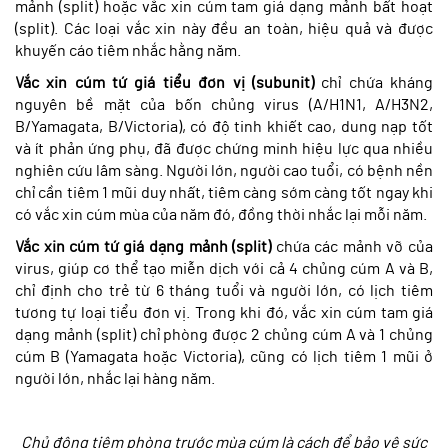
mảnh (split) hoặc vắc xin cúm tam giá dạng mảnh bất hoạt
(split). Các loại vắc xin này đều an toàn, hiệu quả và được
khuyến cáo tiêm nhắc hằng năm.
Vắc xin cúm tứ giá tiểu đơn vị (subunit)
chỉ chứa kháng
nguyên bề mặt của bốn chủng virus (A/H1N1, A/H3N2,
B/Yamagata, B/Victoria), có độ tinh khiết cao, dung nạp tốt
và ít phản ứng phụ, đã được chứng minh hiệu lực qua nhiều
nghiên cứu lâm sàng. Người lớn, người cao tuổi, có bệnh nền
chỉ cần tiêm 1 mũi duy nhất, tiêm càng sớm càng tốt ngay khi
có vắc xin cúm mùa của năm đó, đồng thời nhắc lại mỗi năm.
Vắc xin cúm tứ giá dạng mảnh (split)
chứa các mảnh vỡ của
virus, giúp cơ thể tạo miễn dịch với cả 4 chủng cúm A và B,
chỉ định cho trẻ từ 6 tháng tuổi và người lớn, có lịch tiêm
tương tự loại tiểu đơn vị. Trong khi đó, vắc xin cúm tam giá
dạng mảnh (split) chỉ phòng được 2 chủng cúm A và 1 chủng
cúm B (Yamagata hoặc Victoria), cũng có lịch tiêm 1 mũi ở
người lớn, nhắc lại hàng năm.
Chủ động tiêm phòng trước mùa cúm là cách để bảo vệ sức