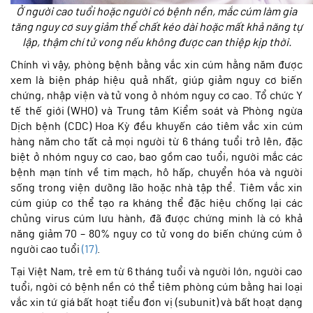
Ở người cao tuổi hoặc người có bệnh nền, mắc cúm làm gia
tăng nguy cơ suy giảm thể chất kéo dài hoặc mất khả năng tự
lập, thậm chí tử vong nếu không được can thiệp kịp thời.
Chính vì vậy, phòng bệnh bằng vắc xin cúm hằng năm được
xem là biện pháp hiệu quả nhất, giúp giảm nguy cơ biến
chứng, nhập viện và tử vong ở nhóm nguy cơ cao. Tổ chức Y
tế thế giới (WHO) và Trung tâm Kiểm soát và Phòng ngừa
Dịch bệnh (CDC) Hoa Kỳ đều khuyến cáo tiêm vắc xin cúm
hàng năm cho tất cả mọi người từ 6 tháng tuổi trở lên, đặc
biệt ở nhóm nguy cơ cao, bao gồm cao tuổi, người mắc các
bệnh mạn tính về tim mạch, hô hấp, chuyển hóa và người
sống trong viện dưỡng lão hoặc nhà tập thể. Tiêm vắc xin
cúm giúp cơ thể tạo ra kháng thể đặc hiệu chống lại các
chủng virus cúm lưu hành, đã được chứng minh là có khả
năng giảm 70 – 80% nguy cơ tử vong do biến chứng cúm ở
người cao tuổi
(17)
.
Tại Việt Nam, trẻ em từ 6 tháng tuổi và người lớn, người cao
tuổi, ngời có bệnh nền có thể tiêm phòng cúm bằng hai loại
vắc xin tứ giá bất hoạt tiểu đơn vị (subunit) và bất hoạt dạng