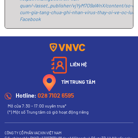
quan/-/asset_publisher/vjYyM7O9aWnX/content/so-ca
cum-gia-tang-chua-ghi-nhan-virus-thay-oi-ve-oc-luc
Facebook
LIÊN HỆ
TÌM TRUNG TÂM
Hotline:
028 7102 6595
Mở cửa 7:30 – 17:00 xuyên trưa*
(*) Một số Trung tâm có giờ hoạt động riêng
CÔNG TY CỔ PHẦN VACXIN VIỆT NAM