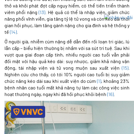
thở và khởi phát đợt cấp nguy hiểm, có thể tiến triển thành
viêm phổi nặng
(13)
. Hệ quả có thể là nhập viện, giảm chức
năng phổi vĩnh viễn, gia tăng tỷ lệ tử vong và còn kéo dài thời
gian hồi phục, làm tăng gánh nặng cho gia đình và hệ thống y
tế
(14)
.
Ở người già, nhiễm cúm nặng dễ dẫn đến rối loạn tri giác, lú
lẫn cấp – biểu hiện thường bị nhầm với sa sút trí tuệ. Sau khi
vượt qua giai đoạn cấp tính, nhiều người cao tuổi vẫn phải
đối mặt với hậu quả kéo dài: suy nhược, giảm khả năng vận
động, tái nhập viện và tử vong muộn sau xuất viện
(15)
.
Nghiên cứu cho thấy, có tới 10% người cao tuổi bị suy giảm
chức năng kéo dài sau khi xuất viện do cúm
(1)
, khoảng 23%
bệnh nhân cao tuổi mất khả năng tự làm các công việc sinh
hoạt thường ngày, ngay khi đã hồi phục khỏi bệnh
(16)
.