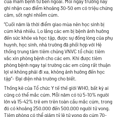
của mầm bệnh từ bên ngoài. Mỗi ngày trường này
ghi nhận cao điểm khoảng 30-50 em có triệu chứng
cảm, sốt nghi nhiễm cúm.
“Cuối năm là thời điểm giao mùa nên học sinh bị
cúm khá nhiều. Lo lắng các em bị bệnh ảnh hưởng
đến sức khỏe và học tập, được sự đồng lòng của phụ
huynh, học sinh, nhà trường đã phối hợp với Hệ
thống trung tâm tiêm chủng VNVC tổ chức tiêm
vắc xin phòng bệnh cho các em. Khi được tiêm
phòng bệnh ngay tại trường các em cũng rất thuận
lợi vì không phải đi xa, không ảnh hưởng đến học
tập”- Đại diện nhà trường cho biết.
Thống kê của Tổ chức Y tế thế giới WHO, bất kỳ ai
cũng có thể mắc cúm. Mỗi năm có từ 5-10% người
lớn và 15-42% trẻ em trên toàn cầu mắc cúm, trong
đó có khoảng 250.000 đến 500.000 người tử vong.
Tiêm phòng có thể giảm tỷ lệ tử vong do cúm 70-