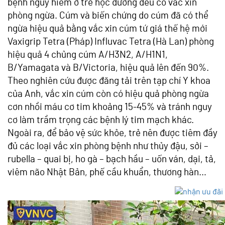
bệnh nguy hiểm ở trẻ học đường đều có vắc xin
phòng ngừa. Cúm và biến chứng do cúm đã có thể
ngừa hiệu quả bằng vắc xin cúm tứ giá thế hệ mới
Vaxigrip Tetra (Pháp) Influvac Tetra (Hà Lan) phòng
hiệu quả 4 chủng cúm A/H3N2, A/H1N1,
B/Yamagata và B/Victoria, hiệu quả lên đến 90%.
Theo nghiên cứu được đăng tải trên tạp chí Y khoa
của Anh, vắc xin cúm còn có hiệu quả phòng ngừa
cơn nhồi máu cơ tim khoảng 15-45% và tránh nguy
cơ làm trầm trọng các bệnh lý tim mạch khác.
Ngoài ra, để bảo vệ sức khỏe, trẻ nên được tiêm đầy
đủ các loại vắc xin phòng bệnh như thủy đậu, sởi –
rubella – quai bị, ho gà – bạch hầu – uốn ván, dại, tả,
viêm não Nhật Bản, phế cầu khuẩn, thương hàn…