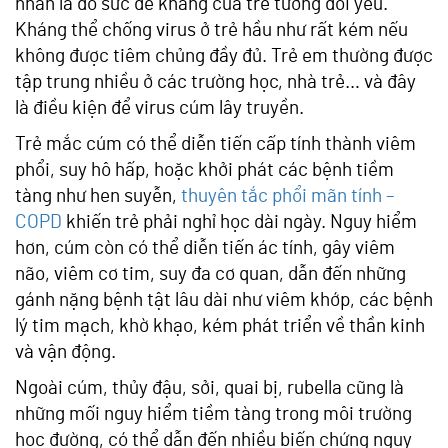
nhân là do sức đề kháng của trẻ tương đối yếu.
Kháng thể chống virus ở trẻ hầu như rất kém nếu
không được tiêm chủng đầy đủ. Trẻ em thường được
tập trung nhiều ở các trường học, nhà trẻ… và đây
là điều kiện để virus cúm lây truyền.
Trẻ mắc cúm có thể diễn tiến cấp tính thành viêm
phổi, suy hô hấp, hoặc khởi phát các bệnh tiềm
tàng như hen suyễn,
thuyên tắc phổi mãn tính –
COPD
khiến trẻ phải nghỉ học dài ngày. Nguy hiểm
hơn, cúm còn có thể diễn tiến ác tính, gây viêm
não, viêm cơ tim, suy đa cơ quan, dẫn đến những
gánh nặng bệnh tật lâu dài như viêm khớp, các bệnh
lý tim mạch, khờ khạo, kém phát triển về thần kinh
và vận động.
Ngoài cúm, thủy đậu, sởi, quai bị, rubella cũng là
những mối nguy hiểm tiềm tàng trong môi trường
học đường, có thể dẫn đến nhiều biến chứng nguy