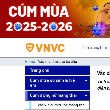
Tìm trung tâm
Home
-
Vắc xin cúm cho bà bầu
Trang chủ
Vắc x
Cúm ở trẻ sơ sinh & trẻ
Tính a
em
diễn b
Cúm ở phụ nữ mang thai
Vắc xin cúm trước mang thai