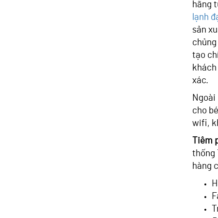
hãng t
lạnh đ
sản xu
chủng 
tạo ch
khách 
xác.
Ngoài 
cho bé
wifi, 
Tiêm 
thống 
hàng c
H
F
T