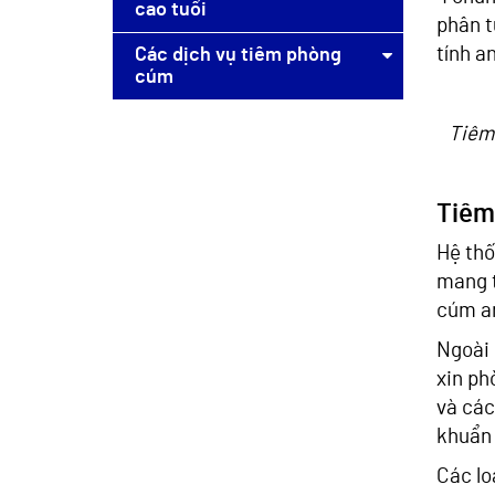
cao tuổi
phân t
tính a
Các dịch vụ tiêm phòng
cúm
Tiêm
Tiêm
Hệ thố
mang t
cúm an
Ngoài 
xin ph
và các
khuẩn 
Các lo