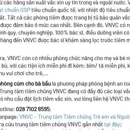
ừ các hãng sản xuất vắc xin uy tín trong và ngoài nước.
ạt chuẩn GSP
tiêu chuẩn quốc tế, với nhiệt độ tiêu chuẩ
ất. Tất cả các phòng tiêm được trang bị tủ bảo quản vắc
được đảm bảo ở mức cao nhất. Bên cạnh đó, VNVC có ng
ính quy, chuyên nghiệp. 100% bác sĩ, điều dưỡng viên c
hàng đến VNVC được bác sĩ khám sàng lọc trước tiêm mi
ra, VNVC còn có nhiều phòng chức năng cho mẹ và bé n
 bú, với các tiện ích miễn phí đi kèm: bỉm/ tã miễn phí, 
khu vui chơi cho trẻ,…
phòng cúm cho bà bầu
là phương pháp phòng bệnh an toà
Trung tâm tiêm chủng VNVC đang có đầy đủ các loại vắ
ó nhu cầu đặt lịch tiêm vắc xin, vui lòng liên hệ VNVC th
otline:
028 7102 6595
;
anpage:
VNVC – Trung tâm Tiêm chủng Trẻ em và Người
ra cứu trung tâm tiêm chủng VNVC gần nhất
tại đây
;