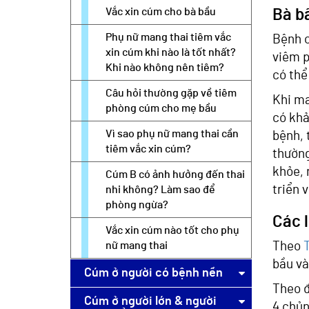
Vắc xin cúm cho bà bầu
Bà b
Phụ nữ mang thai tiêm vắc
Bệnh c
xin cúm khi nào là tốt nhất?
viêm p
Khi nào không nên tiêm?
có thể
Câu hỏi thường gặp về tiêm
Khi ma
phòng cúm cho mẹ bầu
có khả
Vì sao phụ nữ mang thai cần
bệnh, 
tiêm vắc xin cúm?
thường
khỏe, 
Cúm B có ảnh hưởng đến thai
triển 
nhi không? Làm sao để
phòng ngừa?
Các 
Vắc xin cúm nào tốt cho phụ
nữ mang thai
Theo
bầu và
Cúm ở người có bệnh nền
Theo đ
Cúm ở người lớn & người
4 chủn