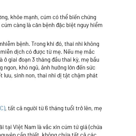
ường, khỏe mạnh, cúm có thể biến chứng
, cúm càng là căn bệnh đặc biệt nguy hiểm
 nhiễm bệnh. Trong khi đó, thai nhi không
a miễn dịch có được từ mẹ. Nếu mẹ mắc
à ở giai đoạn 3 tháng đầu thai kỳ, mẹ bầu
g ngon, khó ngủ, ảnh hưởng lớn đến sức
 lưu, sinh non, thai nhi dị tật chậm phát
C)
, tất cả người từ 6 tháng tuổi trở lên, mẹ
i tại Việt Nam là vắc xin cúm tứ giá (chứa
 nguyên cần thiết, không chứa tất cả các