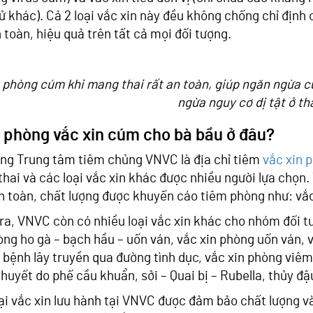
ử khác). Cả 2 loại vắc xin này đều không chống chỉ định
n toàn, hiệu quả trên tất cả mọi đối tượng.
 phòng cúm khi mang thai rất an toàn, giúp ngăn ngừa 
ngừa nguy cơ dị tật ở tha
 phòng vắc xin cúm cho bà bầu ở đâu?
ng Trung tâm tiêm chủng VNVC là địa chỉ tiêm
vắc xin 
hai và các loại vắc xin khác được nhiều người lựa chọn.
 toàn, chất lượng được khuyến cáo tiêm phòng như: vắc x
ra, VNVC còn có nhiều loại vắc xin khác cho nhóm đối t
òng ho gà – bạch hầu – uốn ván, vắc xin phòng uốn ván, 
 bệnh lây truyền qua đường tình dục, vắc xin phòng viê
huyết do phế cầu khuẩn, sởi – Quai bị – Rubella, thủy đ
ại vắc xin lưu hành tại VNVC được đảm bảo chất lượng v