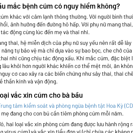
ầu mắc bệnh cúm có nguy hiểm không?
úm khác với cảm lạnh thông thường. Với người bình th
hổi, ảnh hưởng đến đường hô hấp. Với phụ nữ mang thai
 tác động cùng lúc đến mẹ và thai nhi.
ng thai, hệ miễn dịch của phụ nữ suy yếu nên rất dễ lây
 năng tự bảo vệ mà chỉ dựa vào sự bao bọc, che chở củ
thai nhi cũng chịu tác động xấu. Khi mắc cúm, đặc biệt l
 lâu khỏi hơn người khác khiến cơ thể mệt mỏi, ăn khôn
nguy cơ cao xảy ra các biến chứng như sảy thai, thai chết
về thần kinh và vận động.
loại vắc xin cúm cho bà bầu
Trung tâm kiểm soát và phòng ngừa bệnh tật Hoa Kỳ (CD
 mẹ đang cho con bú cần tiêm phòng cúm mỗi năm.
ó, hai loại vắc xin phòng cúm đang được lưu hành rộng rã
g virus cúm) và vắc xin tiểu đơn vị (chỉ chứa các kháng