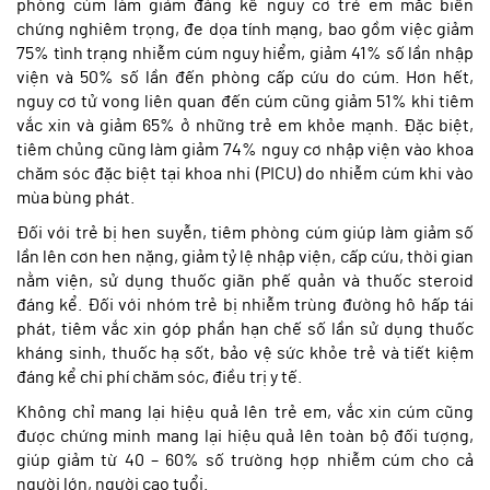
phòng cúm làm giảm đáng kể nguy cơ trẻ em mắc biến
chứng nghiêm trọng, đe dọa tính mạng, bao gồm việc giảm
75% tình trạng nhiễm cúm nguy hiểm, giảm 41% số lần nhập
viện và 50% số lần đến phòng cấp cứu do cúm. Hơn hết,
nguy cơ tử vong liên quan đến cúm cũng giảm 51% khi tiêm
vắc xin và giảm 65% ở những trẻ em khỏe mạnh. Đặc biệt,
tiêm chủng cũng làm giảm 74% nguy cơ nhập viện vào khoa
chăm sóc đặc biệt tại khoa nhi (PICU) do nhiễm cúm khi vào
mùa bùng phát.
Đối với trẻ bị hen suyễn, tiêm phòng cúm giúp làm giảm số
lần lên cơn hen nặng, giảm tỷ lệ nhập viện, cấp cứu, thời gian
nằm viện, sử dụng thuốc giãn phế quản và thuốc steroid
đáng kể. Đối với nhóm trẻ bị nhiễm trùng đường hô hấp tái
phát, tiêm vắc xin góp phần hạn chế số lần sử dụng thuốc
kháng sinh, thuốc hạ sốt, bảo vệ sức khỏe trẻ và tiết kiệm
đáng kể chi phí chăm sóc, điều trị y tế.
Không chỉ mang lại hiệu quả lên trẻ em, vắc xin cúm cũng
được chứng minh mang lại hiệu quả lên toàn bộ đối tượng,
giúp giảm từ 40 – 60% số trường hợp nhiễm cúm cho cả
người lớn, người cao tuổi.