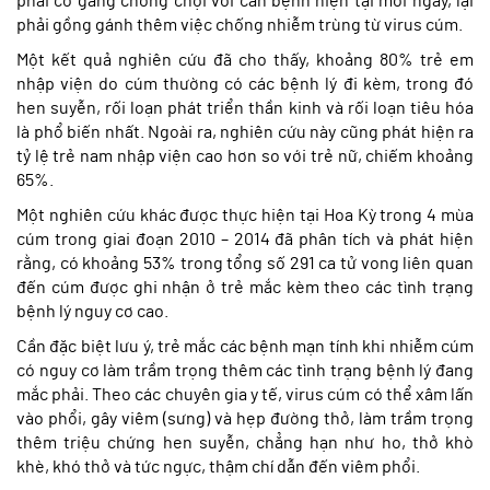
phải cố gắng chống chọi với căn bệnh hiện tại mỗi ngày, lại
phải gồng gánh thêm việc chống nhiễm trùng từ virus cúm.
Một kết quả nghiên cứu đã cho thấy, khoảng 80% trẻ em
nhập viện do cúm thường có các bệnh lý đi kèm, trong đó
hen suyễn, rối loạn phát triển thần kinh và rối loạn tiêu hóa
là phổ biến nhất. Ngoài ra, nghiên cứu này cũng phát hiện ra
tỷ lệ trẻ nam nhập viện cao hơn so với trẻ nữ, chiếm khoảng
65%.
Một nghiên cứu khác được thực hiện tại Hoa Kỳ trong 4 mùa
cúm trong giai đoạn 2010 – 2014 đã phân tích và phát hiện
rằng, có khoảng 53% trong tổng số 291 ca tử vong liên quan
đến cúm được ghi nhận ở trẻ mắc kèm theo các tình trạng
bệnh lý nguy cơ cao.
Cần đặc biệt lưu ý, trẻ mắc các bệnh mạn tính khi nhiễm cúm
có nguy cơ làm trầm trọng thêm các tình trạng bệnh lý đang
mắc phải. Theo các chuyên gia y tế, virus cúm có thể xâm lấn
vào phổi, gây viêm (sưng) và hẹp đường thở, làm trầm trọng
thêm triệu chứng hen suyễn, chẳng hạn như ho, thở khò
khè, khó thở và tức ngực, thậm chí dẫn đến viêm phổi.