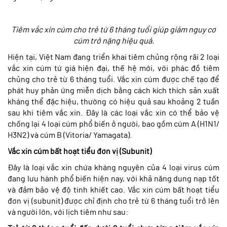
Tiêm vắc xin cúm cho trẻ từ 6 tháng tuổi giúp giảm nguy cơ
cúm trở nặng hiệu quả.
Hiện tại, Việt Nam đang triển khai tiêm chủng rộng rãi 2 loại
vắc xin cúm tứ giá hiện đại, thế hệ mới, với phác đồ tiêm
chủng cho trẻ từ 6 tháng tuổi. Vắc xin cúm được chế tạo để
phát huy phản ứng miễn dịch bằng cách kích thích sản xuất
kháng thể đặc hiệu, thường có hiệu quả sau khoảng 2 tuần
sau khi tiêm vắc xin. Đây là các loại vắc xin có thể bảo vệ
chống lại 4 loại cúm phổ biến ở người, bao gồm cúm A (H1N1/
H3N2) và cúm B (Vitoria/ Yamagata).
Vắc xin cúm bất hoạt tiểu đơn vị (Subunit)
Đây là loại vắc xin chứa kháng nguyên của 4 loại virus cúm
đang lưu hành phổ biến hiện nay, với khả năng dung nạp tốt
và đảm bảo vệ độ tinh khiết cao. Vắc xin cúm bất hoạt tiểu
đơn vị (subunit) được chỉ định cho trẻ từ 6 tháng tuổi trở lên
và người lớn, với lịch tiêm như sau: