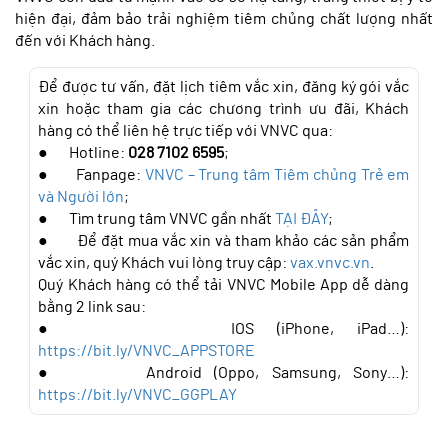
hiện đại, đảm bảo trải nghiệm tiêm chủng chất lượng nhất
đến với Khách hàng.
Để được tư vấn, đặt lịch tiêm vắc xin, đăng ký gói vắc 
xin hoặc tham gia các chương trình ưu đãi, Khách 
hàng có thể liên hệ trực tiếp với VNVC qua:
●       Hotline: 
028 7102 6595
;
●       Fanpage: 
VNVC – Trung tâm Tiêm chủng Trẻ em 
và Người lớn
;
●       Tìm trung tâm VNVC gần nhất 
TẠI ĐÂY
;
●       Để đặt mua vắc xin và tham khảo các sản phẩm 
vắc xin, quý Khách vui lòng truy cập: 
vax.vnvc.vn
.
Quý Khách hàng có thể tải VNVC Mobile App dễ dàng 
bằng 2 link sau:
●       IOS (iPhone, iPad…): 
https://bit.ly/VNVC_APPSTORE
●       Android (Oppo, Samsung, Sony…): 
https://bit.ly/VNVC_GGPLAY