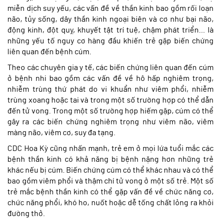
miễn dịch suy yếu, các vấn đề về thần kinh bao gồm rối loạn
não, tủy sống, dây thần kinh ngoại biên và cơ như bại não,
động kinh, đột quỵ, khuyết tật trí tuệ, chậm phát triển… là
những yếu tố nguy cơ hàng đầu khiến trẻ gặp biến chứng
liên quan đến bệnh cúm.
Theo các chuyên gia y tế, các biến chứng liên quan đến cúm
ở bệnh nhi bao gồm các vấn đề về hô hấp nghiêm trọng,
nhiễm trùng thứ phát do vi khuẩn như viêm phổi, nhiễm
trùng xoang hoặc tai và trong một số trường hợp có thể dẫn
đến tử vong. Trong một số trường hợp hiếm gặp, cúm có thể
gây ra các biến chứng nghiêm trọng như viêm não, viêm
màng não, viêm cơ, suy đa tạng.
CDC Hoa Kỳ cũng nhấn mạnh, trẻ em ở mọi lứa tuổi mắc các
bệnh thần kinh có khả năng bị bệnh nặng hơn những trẻ
khác nếu bị cúm. Biến chứng cúm có thể khác nhau và có thể
bao gồm viêm phổi và thậm chí tử vong ở một số trẻ. Một số
trẻ mắc bệnh thần kinh có thể gặp vấn đề về chức năng cơ,
chức năng phổi, khó ho, nuốt hoặc dễ tống chất lỏng ra khỏi
đường thở.