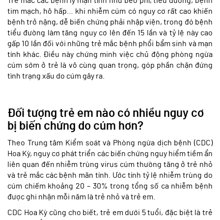
Trẻ mắc các bệnh lý mạn tính như béo phì, tiểu đường, bệnh
tim mạch, hô hấp… khi nhiễm cúm có nguy cơ rất cao khiến
bệnh trở nặng, dễ biến chứng phải nhập viện, trong đó bệnh
tiểu đường làm tăng nguy cơ lên đến 15 lần và tỷ lệ này cao
gấp 10 lần đối với những trẻ mắc bệnh phổi bẩm sinh và mạn
tính khác. Điều này chứng minh việc chủ động phòng ngừa
cúm sớm ở trẻ là vô cùng quan trọng, góp phần chặn đứng
tình trạng xấu do cúm gây ra.
Đối tượng trẻ em nào có nhiều nguy cơ
bị biến chứng do cúm hơn?
Theo Trung tâm Kiểm soát và Phòng ngừa dịch bệnh (CDC)
Hoa Kỳ, nguy cơ phát triển các biến chứng nguy hiểm tiềm ẩn
liên quan đến nhiễm trùng virus cúm thường tăng ở trẻ nhỏ
và trẻ mắc các bệnh mãn tính. Ước tính tỷ lệ nhiễm trùng do
cúm chiếm khoảng 20 – 30% trong tổng số ca nhiễm bệnh
được ghi nhận mỗi năm là trẻ nhỏ và trẻ em.
CDC Hoa Kỳ cũng cho biết, trẻ em dưới 5 tuổi, đặc biệt là trẻ