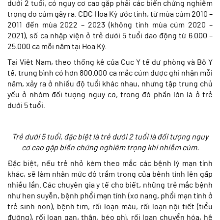
dưới 2 tuổi, có nguy cơ cao gặp phải các biến chứng nghiêm
trọng do cúm gây ra. CDC Hoa Kỳ ước tính, từ mùa cúm 2010 –
2011 đến mùa 2022 – 2023 (không tính mùa cúm 2020 –
2021), số ca nhập viện ở trẻ dưới 5 tuổi dao động từ 6.000 –
25.000 ca mỗi năm tại Hoa Kỳ.
Tại Việt Nam, theo thống kê của Cục Y tế dự phòng và Bộ Y
tế, trung bình có hơn 800.000 ca mắc cúm được ghi nhận mỗi
năm, xảy ra ở nhiều độ tuổi khác nhau, nhưng tập trung chủ
yếu ở nhóm đối tượng nguy cơ, trong đó phần lớn là ở trẻ
dưới 5 tuổi.
Trẻ dưới 5 tuổi, đặc biệt là trẻ dưới 2 tuổi là đối tượng nguy
cơ cao gặp biến chứng nghiêm trọng khi nhiễm cúm.
Đặc biệt, nếu trẻ nhỏ kèm theo mắc các bệnh lý mạn tính
khác, sẽ làm nhân mức độ trầm trọng của bệnh tình lên gấp
nhiều lần. Các chuyên gia y tế cho biết, những trẻ mắc bệnh
như hen suyễn, bệnh phổi mạn tính (xơ nang, phổi mạn tính ở
trẻ sinh non), bệnh tim, rối loạn máu, rối loạn nội tiết (tiểu
đường), rối loạn gan, thận, béo phì, rối loạn chuyển hóa, hệ