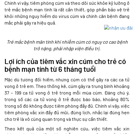
Chính vì vậy, tiêm phòng cúm và theo dõi sức khỏe kỹ lưỡng ở
trẻ mắc bệnh mạn tính là rất cần thiết, góp phần bảo vệ trẻ
khỏi những nguy hiểm do virus cúm và chính căn bệnh đang
mắc phải gây ra hiệu quả.
Trẻ mắc bệnh mãn tính khi nhiễm cúm có nguy cơ cao bệnh
trở nặng, phải nhập viện điều trị.
Lợi ích của tiêm vắc xin cúm cho trẻ có
bệnh mạn tính từ 6 tháng tuổi
Mặc dù tương đối hiếm, nhưng cúm có thể gây ra các ca tử
vong ở trẻ em. Theo thống kê, cúm gây ra trung bình khoảng
37 – 199 ca tử vong ở trẻ trong mỗi mùa cúm. Đáng chú ý,
trong số các ca tử vong ở trẻ được báo báo, khoảng 80%
trong số đó không được tiêm phòng đầy đủ. Chính vì vậy, việc
tiêm phòng vắc xin đầy đủ mũi, đúng lịch, nhắc lại đúng hẹn
cho trẻ là vô cùng quan trọng và thực sự cần thiết.
Theo kết quả của một số nghiên cứu, việc tiêm vắc xin