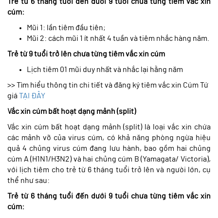
Trẻ từ 6 tháng tuổi đến dưới 9 tuổi chưa từng tiêm vắc xin
cúm:
Mũi 1: lần tiêm đầu tiên;
Mũi 2: cách mũi 1 ít nhất 4 tuần và tiêm nhắc hàng năm.
Trẻ từ 9 tuổi trở lên chưa từng tiêm vắc xin cúm
Lịch tiêm 01 mũi duy nhất và nhắc lại hằng năm
>> Tìm hiểu thông tin chi tiết và đăng ký tiêm vắc xin Cúm Tứ
giá
TẠI ĐÂY
Vắc xin cúm bất hoạt dạng mảnh (split)
Vắc xin cúm bất hoạt dạng mảnh (split) là loại vắc xin chứa
các mảnh vỡ của virus cúm, có khả năng phòng ngừa hiệu
quả 4 chủng virus cúm đang lưu hành, bao gồm hai chủng
cúm A (H1N1/H3N2) và hai chủng cúm B (Yamagata/ Victoria),
với lịch tiêm cho trẻ từ 6 tháng tuổi trở lên và người lớn, cụ
thể như sau:
Trẻ từ 6 tháng tuổi đến dưới 9 tuổi chưa từng tiêm vắc xin
cúm: