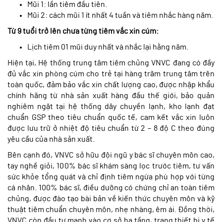
Mũi 1: lần tiêm đầu tiên.
Mũi 2: cách mũi 1 ít nhất 4 tuần và tiêm nhắc hàng năm.
Từ 9 tuổi trở lên chưa từng tiêm vắc xin cúm:
Lịch tiêm 01 mũi duy nhất và nhắc lại hằng năm.
Hiện tại, Hệ thống trung tâm tiêm chủng VNVC đang có đầy
đủ vắc xin phòng cúm cho trẻ tại hàng trăm trung tâm trên
toàn quốc, đảm bảo vắc xin chất lượng cao, được nhập khẩu
chính hãng từ nhà sản xuất hàng đầu thế giới, bảo quản
nghiêm ngặt tại hệ thống dây chuyền lạnh, kho lạnh đạt
chuẩn GSP theo tiêu chuẩn quốc tế, cam kết vắc xin luôn
được lưu trữ ở nhiệt độ tiêu chuẩn từ 2 – 8 độ C theo đúng
yêu cầu của nhà sản xuất.
Bên cạnh đó, VNVC sở hữu đội ngũ y bác sĩ chuyên môn cao,
tay nghề giỏi, 100% bác sĩ khám sàng lọc trước tiêm, tư vấn
sức khỏe tổng quát và chỉ định tiêm ngừa phù hợp với từng
cá nhân. 100% bác sĩ, điều dưỡng có chứng chỉ an toàn tiêm
chủng, được đào tạo bài bản về kiến thức chuyên môn và kỹ
thuật tiêm chuẩn chuyên môn, nhẹ nhàng, êm ái. Đồng thời,
VNVC còn đầu tư mạnh vào cơ sở hạ tầng, trang thiết bị y tế