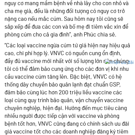
nguy cơ mang mầm bệnh về nhà lây cho con nhỏ và
cha mẹ già, đều là những đối tượng có nguy cơ trở
nặng cao nếu mắc cúm. Sau hôm nay tôi cũng sẽ
sắp xếp để đưa các con và bố mẹ đi tiêm vắc xin để
phòng cúm cho cả gia đình”, anh Phúc chia sẻ.
“Các loại vaccine ngừa cúm tứ giá hiện nay hiệu quả
cao, chi phí hợp lý. VNVC có nguồn cung ổn định,
đầy đủ vaccine mới nhất với số lượng lớn nên chúng
tôi có thể đảm bảo cung ứng cho các đơn vị khi nhu
cầu vaccine cúm tăng lên. Đặc biệt, VNVC có hệ
thống dây chuyền bảo quản lạnh đạt chuẩn GSP,
đảm bảo cùng lúc hơn 200 triệu liều vaccine các
loại cùng quy trình bảo quản, vận chuyển vaccine
chuyên nghiệp, hiện đại. Hướng đến mục tiêu càng
nhiều người được tiếp cận với vaccine và phòng
bệnh tốt hơn, VNVC cũng đang có chính sách ưu đãi
giá vaccine tốt cho các doanh nghiệp đăng ký tiêm