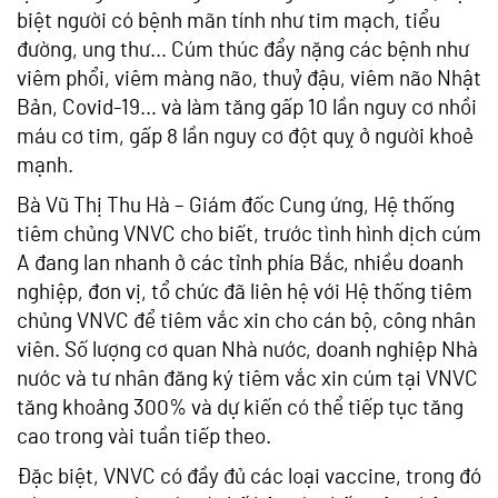
biệt người có bệnh mãn tính như tim mạch, tiểu
đường, ung thư… Cúm thúc đẩy nặng các bệnh như
viêm phổi, viêm màng não, thuỷ đậu, viêm não Nhật
Bản, Covid-19… và làm tăng gấp 10 lần nguy cơ nhồi
máu cơ tim, gấp 8 lần nguy cơ đột quỵ ở người khoẻ
mạnh.
Bà Vũ Thị Thu Hà – Giám đốc Cung ứng, Hệ thống
tiêm chủng VNVC cho biết, trước tình hình dịch cúm
A đang lan nhanh ở các tỉnh phía Bắc, nhiều doanh
nghiệp, đơn vị, tổ chức đã liên hệ với Hệ thống tiêm
chủng VNVC để tiêm vắc xin cho cán bộ, công nhân
viên. Số lượng cơ quan Nhà nước, doanh nghiệp Nhà
nước và tư nhân đăng ký tiêm vắc xin cúm tại VNVC
tăng khoảng 300% và dự kiến có thể tiếp tục tăng
cao trong vài tuần tiếp theo.
Đặc biệt, VNVC có đầy đủ các loại vaccine, trong đó