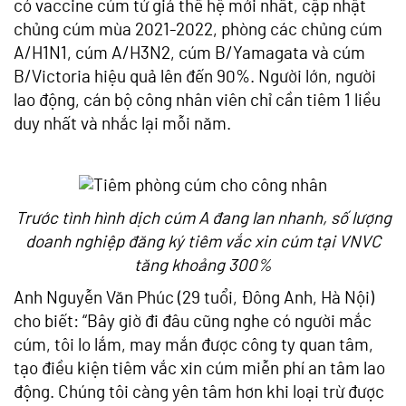
có vaccine cúm tứ giá thế hệ mới nhất, cập nhật
chủng cúm mùa 2021-2022, phòng các chủng cúm
A/H1N1, cúm A/H3N2, cúm B/Yamagata và cúm
B/Victoria hiệu quả lên đến 90%. Người lớn, người
lao động, cán bộ công nhân viên chỉ cần tiêm 1 liều
duy nhất và nhắc lại mỗi năm.
Trước tình hình dịch cúm A đang lan nhanh, số lượng
doanh nghiệp đăng ký tiêm vắc xin cúm tại VNVC
tăng khoảng 300%
Anh Nguyễn Văn Phúc (29 tuổi, Đông Anh, Hà Nội)
cho biết: “Bây giờ đi đâu cũng nghe có người mắc
cúm, tôi lo lắm, may mắn được công ty quan tâm,
tạo điều kiện tiêm vắc xin cúm miễn phí an tâm lao
động. Chúng tôi càng yên tâm hơn khi loại trừ được